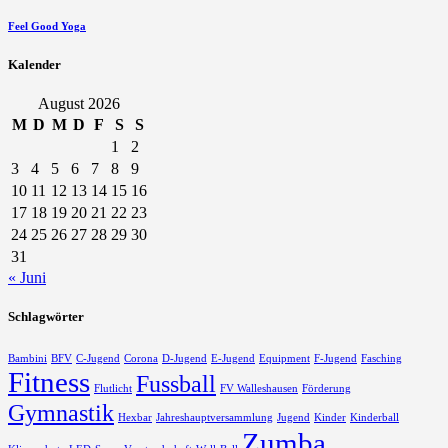
Feel Good Yoga
Kalender
August 2026
M
D
M
D
F
S
S
1
2
3
4
5
6
7
8
9
10
11
12
13
14
15
16
17
18
19
20
21
22
23
24
25
26
27
28
29
30
31
« Juni
Schlagwörter
Bambini
BFV
C-Jugend
Corona
D-Jugend
E-Jugend
Equipment
F-Jugend
Fasching
Fitness
Fussball
Flutlicht
FV Walleshausen
Förderung
Gymnastik
Hexbar
Jahreshauptversammlung
Jugend
Kinder
Kinderball
Zumba