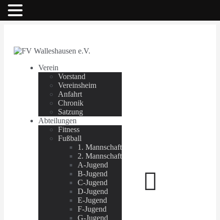
Verein
Vorstand
Vereinsheim
Anfahrt
Chronik
Satzung
Abteilungen
Fitness
Fußball
1. Mannschaft
2. Mannschaft
A-Jugend
B-Jugend
C-Jugend
D-Jugend
E-Jugend
F-Jugend
G-Jugend