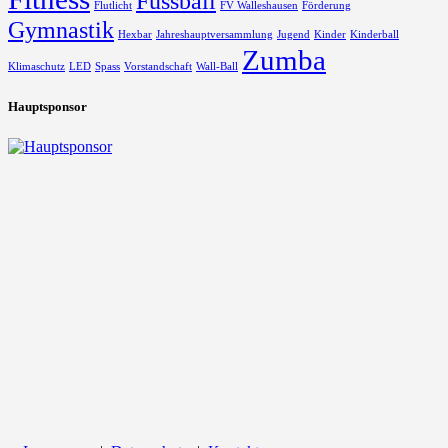
Fussball
Flutlicht
FV Walleshausen
Förderung
Gymnastik
Hexbar
Jahreshauptversammlung
Jugend
Kinder
Kinderball
Zumba
Klimaschutz
LED
Spass
Vorstandschaft
Wall-Ball
Hauptsponsor