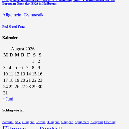
European Open der ISKA in Heilbronn
Allgemein,
Gymnastik
Feel Good Yoga
Kalender
August 2026
M
D
M
D
F
S
S
1
2
3
4
5
6
7
8
9
10
11
12
13
14
15
16
17
18
19
20
21
22
23
24
25
26
27
28
29
30
31
« Juni
Schlagwörter
Bambini
BFV
C-Jugend
Corona
D-Jugend
E-Jugend
Equipment
F-Jugend
Fasching
Fitness