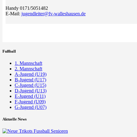
Handy 0171/5051482
E-Mail:
jugendleiter@fv-walleshausen.de
Fußball
1. Mannschaft
2. Mannschaft
A-Jugend (U19)
B-Jugend (U17)
C-Jugend (U15)
D-Jugend (U13)
E-Jugend (U11)
F-Jugend (U09)
G-Jugend (U07)
Aktuelle News