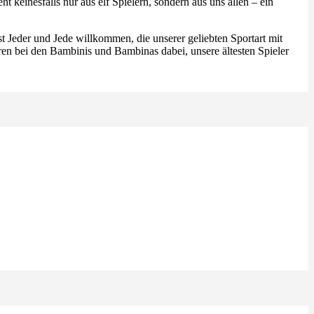
ht keinesfalls nur aus elf Spielern, sondern aus uns allen – ein
Jeder und Jede willkommen, die unserer geliebten Sportart mit
ren bei den Bambinis und Bambinas dabei, unsere ältesten Spieler