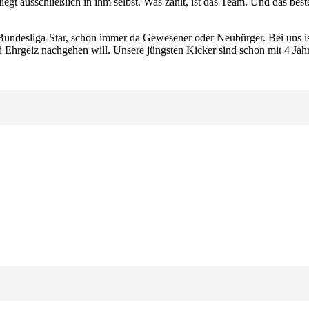
iegt ausschließlich in ihm selbst. Was zählt, ist das Team. Und das beste
ndesliga-Star, schon immer da Gewesener oder Neubürger. Bei uns ist 
 Ehrgeiz nachgehen will. Unsere jüngsten Kicker sind schon mit 4 Jah