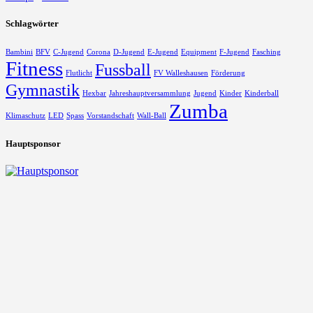
Schlagwörter
Bambini
BFV
C-Jugend
Corona
D-Jugend
E-Jugend
Equipment
F-Jugend
Fasching
Fitness
Fussball
Flutlicht
FV Walleshausen
Förderung
Gymnastik
Hexbar
Jahreshauptversammlung
Jugend
Kinder
Kinderball
Zumba
Klimaschutz
LED
Spass
Vorstandschaft
Wall-Ball
Hauptsponsor