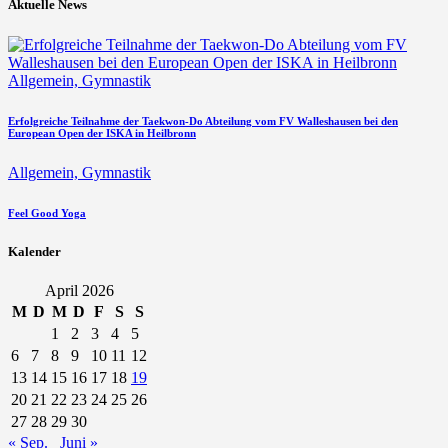
Aktuelle News
Allgemein,
Gymnastik
Erfolgreiche Teilnahme der Taekwon-Do Abteilung vom FV Walleshausen bei den
European Open der ISKA in Heilbronn
Allgemein,
Gymnastik
Feel Good Yoga
Kalender
April 2026
M
D
M
D
F
S
S
1
2
3
4
5
6
7
8
9
10
11
12
13
14
15
16
17
18
19
20
21
22
23
24
25
26
27
28
29
30
« Sep.
Juni »